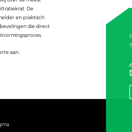
ltratiekrat. De
elder en praktisch
bevelingen die direct
uitvormingsproces.
P
erte aan.
igma