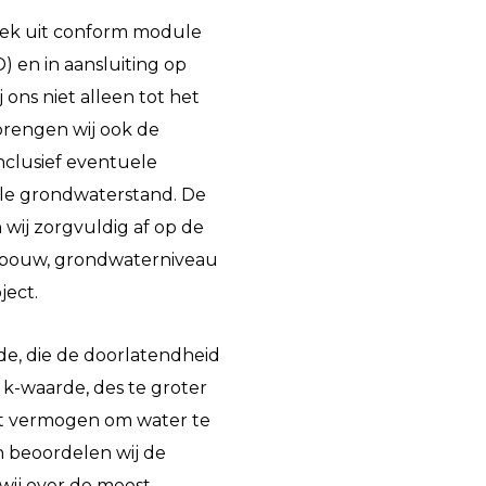
oek uit conform module
) en in aansluiting op
 ons niet alleen tot het
 brengen wij ook de
nclusief eventuele
ele grondwaterstand. De
j zorgvuldig af op de
pbouw, grondwaterniveau
ject.
de, die de doorlatendheid
k-waarde, des te groter
t vermogen om water te
n beoordelen wij de
 wij over de meest