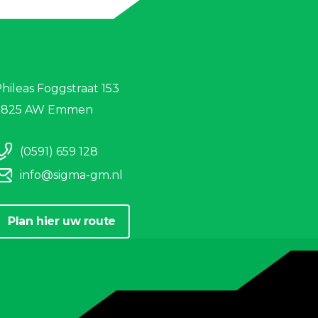
hileas Foggstraat 153
7825 AW Emmen
(0591) 659 128
info@sigma-gm.nl
Plan hier uw route