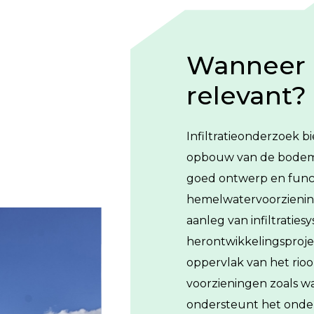
Wanneer i
relevant?
Infiltratieonderzoek b
opbouw van de bodem 
goed ontwerp en func
hemelwatervoorziening
aanleg van infiltrati
herontwikkelingsproje
oppervlak van het rioo
voorzieningen zoals wad
ondersteunt het ond